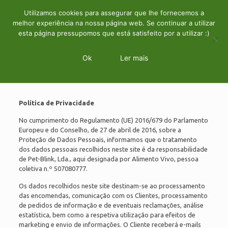
0
Utilizamos cookies para assegurar que lhe fornecemos a
0.00€
melhor experiência na nossa página web. Se continuar a utilizar
esta página pressupomos que está satisfeito por a utilizar :)
Ok
Ler mais
Política de Privacidade
Política de Privacidade
No cumprimento do Regulamento (UE) 2016/679 do Parlamento
Europeu e do Conselho, de 27 de abril de 2016, sobre a
Proteção de Dados Pessoais, informamos que o tratamento
dos dados pessoais recolhidos neste site é da responsabilidade
de Pet-Blink, Lda., aqui designada por Alimento Vivo, pessoa
coletiva n.º 507080777.
Os dados recolhidos neste site destinam-se ao processamento
das encomendas, comunicação com os Clientes, processamento
de pedidos de informação e de eventuais reclamações, análise
estatística, bem como a respetiva utilização para efeitos de
marketing e envio de informações. O Cliente receberá e-mails